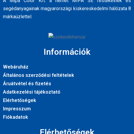
A Mipa Color Kft. a német MIPA SE festékeinek és
segédanyagainak magyarországi kiskereskedelmi hálózata 8
márkaüzlettel.
Információk
Webáruház
Általános szerződési feltételek
Áruátvétel és fizetés
Adatkezelési tájékoztató
Elérhetőségek
Impresszum
Fiókadatok
Elérhetőségek