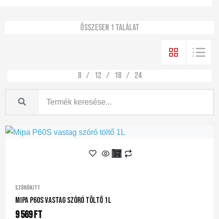
Összesen 1 találat
8
12
18
24
Szórókitt
Mipa P60S Vastag Szóró Töltő 1L
9 569
Ft