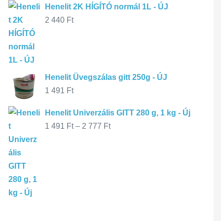
Henelit 2K HÍGÍTÓ normál 1L - ÚJ
2 440
Ft
Henelit Üvegszálas gitt 250g - ÚJ
1 491
Ft
Henelit Univerzális GITT 280 g, 1 kg - Új
1 491
Ft
–
2 777
Ft