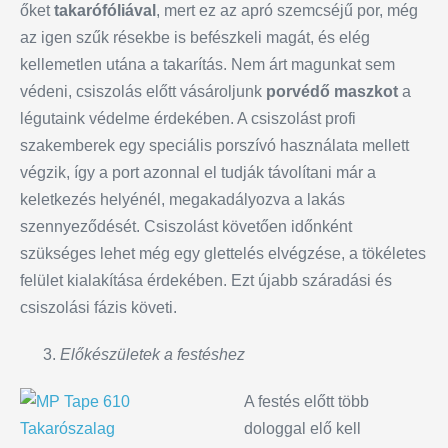
őket
takarófóliával
, mert ez az apró szemcséjű por, még
az igen szűk résekbe is befészkeli magát, és elég
kellemetlen utána a takarítás. Nem árt magunkat sem
védeni, csiszolás előtt vásároljunk
porvédő maszkot
a
légutaink védelme érdekében. A csiszolást profi
szakemberek egy speciális porszívó használata mellett
végzik, így a port azonnal el tudják távolítani már a
keletkezés helyénél, megakadályozva a lakás
szennyeződését. Csiszolást követően időnként
szükséges lehet még egy glettelés elvégzése, a tökéletes
felület kialakítása érdekében. Ezt újabb száradási és
csiszolási fázis követi.
Előkészületek a festéshez
A festés előtt több
dologgal elő kell