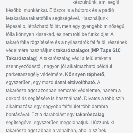
készülnünk, ami segíti
későbbi munkánkat. Először is a bútorok és a padló
letakarása takarófólia segítségével. Használjunk
lépésálló, létrázható fóliát, mert egy gyengébb minőségű
fólia könnyen kiszakad, és nem tölti be funkcióját. A
takaró fólia rögzítésére és a nyílászárók fal felöli részének
védelmére használjunk
takarószalagot
(
MP Tape 610
Takarószalag
). A takarószalag védi a felületeket a
szennyeződéstől, nagyon jól alkalmazható például
parkettaszegély védelmére.
Könnyen
téphető
,
egyszerűen, egy mozdulattal
eltávolítható
. A
takarószalagot azonban nemcsak védelemre, hanem a
dekorálás segítésére is használható. Divatos a több szín
alkalmazása egy nagyobb falfelület több darabra
bontásával. Ezt a darabolást egy
takarószalag
segítségével egyszerűen megoldhatjuk. Húzzunk ki
takarószalagot abban a vonalban, ahol a színek