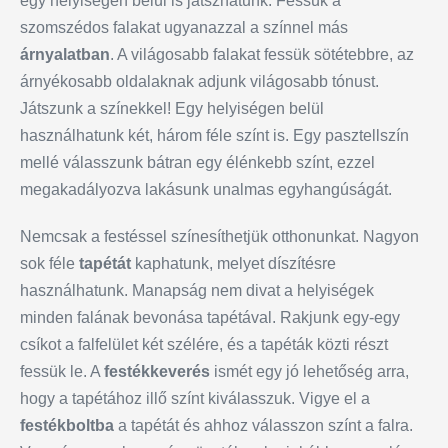
egy helyiségen belül is játszhatunk. Fessük a
szomszédos falakat ugyanazzal a színnel más
árnyalatban
. A világosabb falakat fessük sötétebbre, az
árnyékosabb oldalaknak adjunk világosabb tónust.
Játszunk a színekkel! Egy helyiségen belül
használhatunk két, három féle színt is. Egy pasztellszín
mellé válasszunk bátran egy élénkebb színt, ezzel
megakadályozva lakásunk unalmas egyhangúságát.
Nemcsak a festéssel színesíthetjük otthonunkat. Nagyon
sok féle
tapétát
kaphatunk, melyet díszítésre
használhatunk. Manapság nem divat a helyiségek
minden falának bevonása tapétával. Rakjunk egy-egy
csíkot a falfelület két szélére, és a tapéták közti részt
fessük le. A
festékkeverés
ismét egy jó lehetőség arra,
hogy a tapétához illő színt kiválasszuk. Vigye el a
festékboltba
a tapétát és ahhoz válasszon színt a falra.