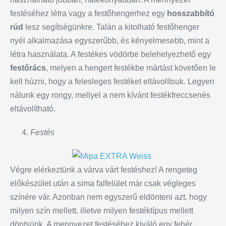
festéséhez létra vagy a festőhengerhez egy
hosszabbító
rúd
lesz segítségünkre. Talán a kitolható festőhenger
nyél alkalmazása egyszerűbb, és kényelmesebb, mint a
létra használata. A festékes vödörbe belehelyezhető egy
festőrács
, melyen a hengert festékbe mártást követően le
kell húzni, hogy a felesleges festéket eltávolítsuk. Legyen
nálunk egy rongy, mellyel a nem kívánt festékfreccsenés
eltávolítható.
Festés
Végre elérkeztünk a várva várt festéshez! A rengeteg
előkészület után a sima falfelület már csak végleges
színére vár. Azonban nem egyszerű eldönteni azt, hogy
milyen szín mellett, illetve milyen festéktípus mellett
döntsünk. A mennyezet festéséhez kiváló egy fehér