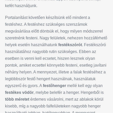
kefét használjunk.
Portalanítást követően készítsünk elő mindent a
festéshez. A festéshez szükséges szerszámok
megvásárlása előtt döntsük el, hogy milyen módszerrel
szeretnénk festeni. Nagy felületek, nehezen hozzáférhető
helyek esetén használhatunk
festékszórót
. Festékszóró
használatához nagyobb rutin szükséges. Ebben az
esetben is venni kell ecsetet, hiszen lesznek olyan
pontok, amiket ecsettel könnyebb festeni, esetleg javítani
néhány helyen. A mennyezet, illetve a falak festéséhez a
legtöbbször festő hengert használnak, használatuk
egyszerű és gyors. A
festőhenger
mellé kell egy olyan
festékes
vödör
, melybe belefér a henger. Hengerből is
több
méretet
érdemes vásárolni, mert az ablakok körül
kisebb, míg a nagyobb falfelületeken nagyobb henger
használható jobban, hatékonyabban. A mennyezet