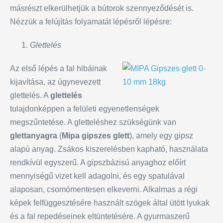
másrészt elkerülhetjük a bútorok szennyeződését is.
Nézzük a felújítás folyamatát lépésről lépésre:
Glettelés
Az első lépés a fal hibáinak
kijavítása, az úgynevezett
glettelés. A
glettelés
tulajdonképpen a felületi egyenetlenségek
megszűntetése. A gletteléshez szükségünk van
glettanyagra
(
Mipa gipszes glett
), amely egy gipsz
alapú anyag. Zsákos kiszerelésben kapható, használata
rendkívül egyszerű. A gipszbázisú anyaghoz előírt
mennyiségű vizet kell adagolni, és egy spatulával
alaposan, csomómentesen elkeverni. Alkalmas a régi
képek felfüggesztésére használt szögek által ütött lyukak
és a fal repedéseinek eltüntetésére. A gyurmaszerű