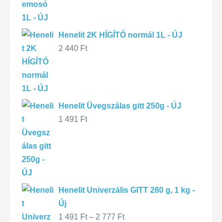
Henelit 2K HÍGÍTÓ normál 1L - ÚJ
2 440
Ft
Henelit Üvegszálas gitt 250g - ÚJ
1 491
Ft
Henelit Univerzális GITT 280 g, 1 kg -
Új
1 491
Ft
–
2 777
Ft