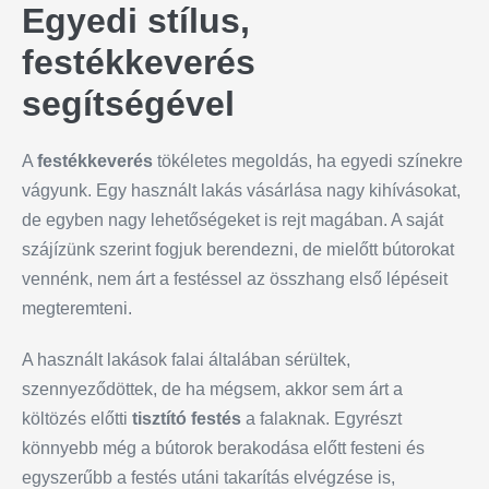
Egyedi stílus,
festékkeverés
segítségével
A
festékkeverés
tökéletes megoldás, ha egyedi színekre
vágyunk. Egy használt lakás vásárlása nagy kihívásokat,
de egyben nagy lehetőségeket is rejt magában. A saját
szájízünk szerint fogjuk berendezni, de mielőtt bútorokat
vennénk, nem árt a festéssel az összhang első lépéseit
megteremteni.
A használt lakások falai általában sérültek,
szennyeződöttek, de ha mégsem, akkor sem árt a
költözés előtti
tisztító festés
a falaknak. Egyrészt
könnyebb még a bútorok berakodása előtt festeni és
egyszerűbb a festés utáni takarítás elvégzése is,