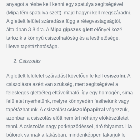
anyagot a résbe kell kenni egy spatulya segítségével
(Mipa fém spatulya szett), majd hagyni kell megszáradni.
A glettelt felület száradása függ a rétegvastagságtól,
általában 3-8 óra. A
Mipa gipszes glett
előnyei közé
tartozik a könnyű csiszolhatóság és a festhetősége,
illetve tapétázhatósága.
Csiszolás
A glettelt felületet száradást követően le kell
csiszolni
. A
csiszolásra azért van szükség, mert segítségével a
felesleges glettréteg eltávolítható, így egy homogén, sima
felületet nyerhetünk, melyre könnyedén festhetünk vagy
tapétázhatunk. A csiszolást
csiszolópapírral
végezzük,
azonban a csiszolás előtt nem árt néhány előkészületet
tenni. A csiszolás nagy porképződéssel járó folyamat. Ha
bútorok vannak a lakásban, mindenképpen takarjuk le