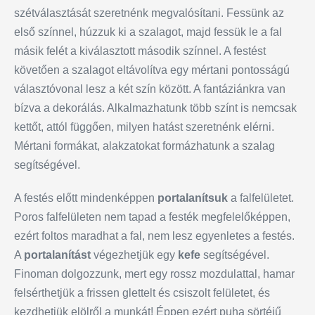
szétválasztását szeretnénk megvalósítani. Fessünk az
első színnel, húzzuk ki a szalagot, majd fessük le a fal
másik felét a kiválasztott második színnel. A festést
követően a szalagot eltávolítva egy mértani pontosságú
választóvonal lesz a két szín között. A fantáziánkra van
bízva a dekorálás. Alkalmazhatunk több színt is nemcsak
kettőt, attól függően, milyen hatást szeretnénk elérni.
Mértani formákat, alakzatokat formázhatunk a szalag
segítségével.
A festés előtt mindenképpen
portalanítsuk
a falfelületet.
Poros falfelületen nem tapad a festék megfelelőképpen,
ezért foltos maradhat a fal, nem lesz egyenletes a festés.
A
portalanítást
végezhetjük egy
kefe
segítségével.
Finoman dolgozzunk, mert egy rossz mozdulattal, hamar
felsérthetjük a frissen glettelt és csiszolt felületet, és
kezdhetjük elölről a munkát! Éppen ezért puha sörtéjű