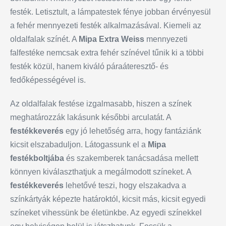
festék. Letisztult, a lámpatestek fénye jobban érvényesül
a fehér mennyezeti festék alkalmazásával. Kiemeli az
oldalfalak színét. A
Mipa Extra Weiss
mennyezeti
falfestéke nemcsak extra fehér színével tűnik ki a többi
festék közül, hanem kiváló páraáteresztő- és
fedőképességével is.
Az oldalfalak festése izgalmasabb, hiszen a színek
meghatározzák lakásunk későbbi arculatát. A
festékkeverés
egy jó lehetőség arra, hogy fantáziánk
kicsit elszabaduljon. Látogassunk el a
Mipa
festékboltjába
és szakemberek tanácsadása mellett
könnyen kiválaszthatjuk a megálmodott színeket. A
festékkeverés
lehetővé teszi, hogy elszakadva a
színkártyák képezte határoktól, kicsit más, kicsit egyedi
színeket vihessünk be életünkbe. Az egyedi színekkel