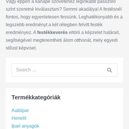
Vagy éppen a kanapé szövetéhez leginkább passzoló
színt szeretné kiválasztani? Semmi akadálya! A festésnél
fontos, hogy egyenletesen fessünk. Leghatékonyabb és a
legszebb eredményt a két rétegben felvitt festék
eredményez. A
festékkeverés
eltörli a képzelet határait,
segítségével megteremtheti álom otthonát, mely egyedi
stílust képvisel.
Termékkategóriák
Autóipar
Henelit
Ipari anyagok