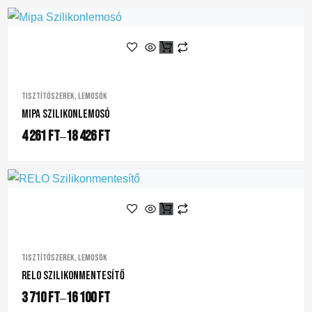
Tisztítószerek, lemosók
Mipa Szilikonlemosó
4 261
Ft
18 426
Ft
–
Tisztítószerek, lemosók
RELO Szilikonmentesítő
3 710
Ft
16 100
Ft
–