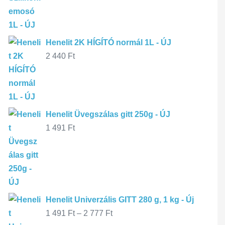
Henelit 2K HÍGÍTÓ normál 1L - ÚJ
2 440
Ft
Henelit Üvegszálas gitt 250g - ÚJ
1 491
Ft
Henelit Univerzális GITT 280 g, 1 kg - Új
1 491
Ft
–
2 777
Ft