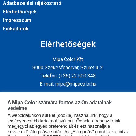
Adatkezelési tájékoztató
Elérhetőségek
Impresszum
Fiókadatok
Elérhetőségek
Mipa Color Kft:
8000 Székesfehérvár, Szüret u. 2.
Telefon: (+36) 22 500 348
E-mail: mipa@mipacolor.hu
Kövess minket
A Mipa Color számára fontos az Ön adatainak
védelme
A weboldalunkon sütiket (cookie) használunk, hogy a
leglényegesebb tartalmat nyújtsuk Önnek, a rendszerünk
megjegyzi az egyes preferenciáit és ezt használja a
következő látogatása során. Az „Elfogadás” gombra kattintva