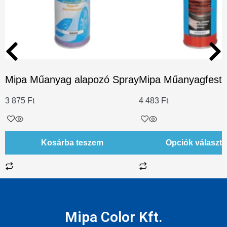
Mipa Műanyag alapozó Spray
Mipa Műanyagfesté
3 875
Ft
4 483
Ft
Kosárba teszem
Opciók választ
Mipa Color Kft.