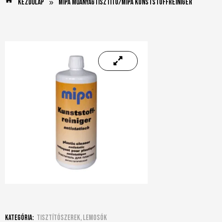
Kezdőlap
Mipa Műanyagtisztító/Mipa Kunststoffreiniger
»
Kategória:
Tisztítószerek, lemosók