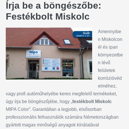
Írja be a böngészőbe:
Festékbolt Miskolc
Amennyibe
n Miskolcon
él és ipari
környezetbe
n lévő
felületek
korrózióvéd
elméhez,
vagy profi autóműhelyébe keres megfelelő termékeket,
úgy írja be böngészőjébe, hogy „
festékbolt Miskolc
MIPA Color”. Garantáltan a legjobb, elsősorban
professzionális felhasználók számára Németországban
gyártott magas minőségű anyagok kínálatával