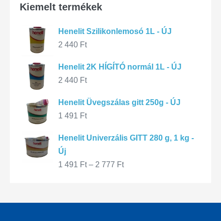
Kiemelt termékek
Henelit Szilikonlemosó 1L - ÚJ
2 440
Ft
Henelit 2K HÍGÍTÓ normál 1L - ÚJ
2 440
Ft
Henelit Üvegszálas gitt 250g - ÚJ
1 491
Ft
Henelit Univerzális GITT 280 g, 1 kg -
Új
1 491
Ft
–
2 777
Ft