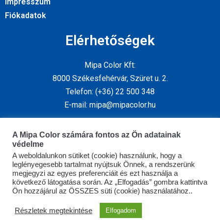
Impresszum
Fiókadatok
Elérhetőségek
Mipa Color Kft:
8000 Székesfehérvár, Szüret u. 2.
Telefon: (+36) 22 500 348
E-mail: mipa@mipacolor.hu
Kövess minket
A Mipa Color számára fontos az Ön adatainak
védelme
A weboldalunkon sütiket (cookie) használunk, hogy a
leglényegesebb tartalmat nyújtsuk Önnek, a rendszerünk
megjegyzi az egyes preferenciáit és ezt használja a
következő látogatása során. Az „Elfogadás” gombra kattintva
Ön hozzájárul az ÖSSZES süti (cookie) használatához..
Copyright © 2026 Mipa Color Kft | Powered by Mipa Color
Részletek megtekintése
Elfogadom