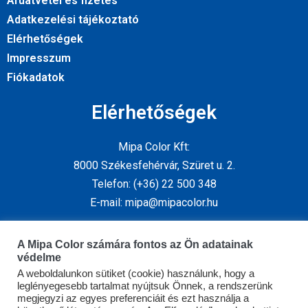
Áruátvétel és fizetés
Adatkezelési tájékoztató
Elérhetőségek
Impresszum
Fiókadatok
Elérhetőségek
Mipa Color Kft:
8000 Székesfehérvár, Szüret u. 2.
Telefon: (+36) 22 500 348
E-mail: mipa@mipacolor.hu
Kövess minket
A Mipa Color számára fontos az Ön adatainak
védelme
A weboldalunkon sütiket (cookie) használunk, hogy a
leglényegesebb tartalmat nyújtsuk Önnek, a rendszerünk
megjegyzi az egyes preferenciáit és ezt használja a