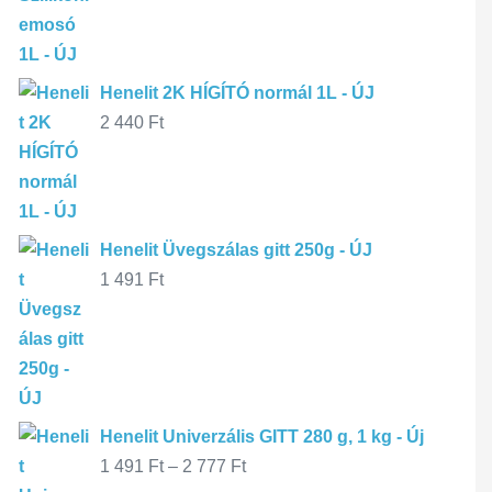
Henelit 2K HÍGÍTÓ normál 1L - ÚJ
2 440
Ft
Henelit Üvegszálas gitt 250g - ÚJ
1 491
Ft
Henelit Univerzális GITT 280 g, 1 kg - Új
1 491
Ft
–
2 777
Ft