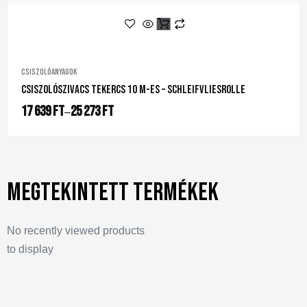
Csiszolóanyagok
Csiszolószivacs Tekercs 10 M-Es – Schleifvliesrolle
17 639
Ft
25 273
Ft
–
Megtekintett termékek
No recently viewed products
to display