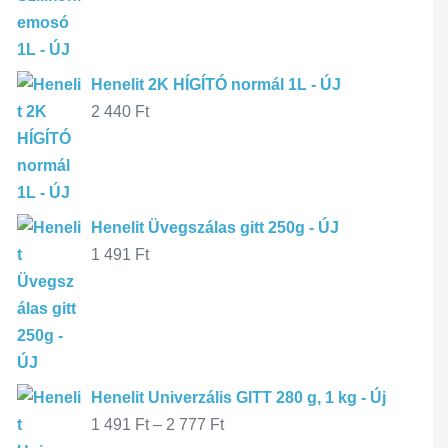
Henelit 2K HÍGÍTÓ normál 1L - ÚJ
2 440
Ft
Henelit Üvegszálas gitt 250g - ÚJ
1 491
Ft
Henelit Univerzális GITT 280 g, 1 kg - Új
1 491
Ft
–
2 777
Ft