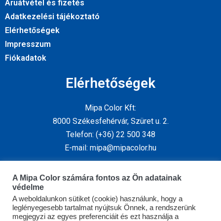
Áruátvétel és fizetés
Adatkezelési tájékoztató
Elérhetőségek
Impresszum
Fiókadatok
Elérhetőségek
Mipa Color Kft:
8000 Székesfehérvár, Szüret u. 2.
Telefon: (+36) 22 500 348
E-mail: mipa@mipacolor.hu
Kövess minket
A Mipa Color számára fontos az Ön adatainak
védelme
A weboldalunkon sütiket (cookie) használunk, hogy a
leglényegesebb tartalmat nyújtsuk Önnek, a rendszerünk
megjegyzi az egyes preferenciáit és ezt használja a