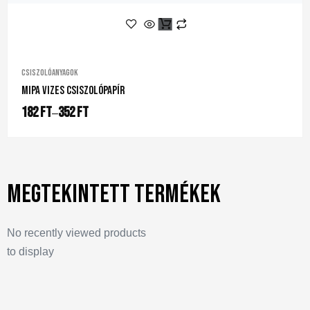
Csiszolóanyagok
Mipa Vizes Csiszolópapír
182
Ft
352
Ft
–
Megtekintett termékek
No recently viewed products
to display