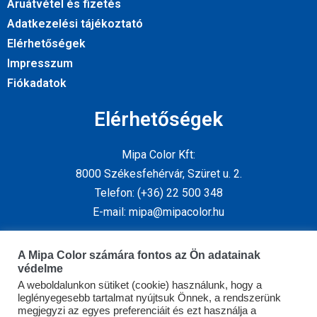
Áruátvétel és fizetés
Adatkezelési tájékoztató
Elérhetőségek
Impresszum
Fiókadatok
Elérhetőségek
Mipa Color Kft:
8000 Székesfehérvár, Szüret u. 2.
Telefon: (+36) 22 500 348
E-mail: mipa@mipacolor.hu
Kövess minket
A Mipa Color számára fontos az Ön adatainak
védelme
A weboldalunkon sütiket (cookie) használunk, hogy a
leglényegesebb tartalmat nyújtsuk Önnek, a rendszerünk
megjegyzi az egyes preferenciáit és ezt használja a