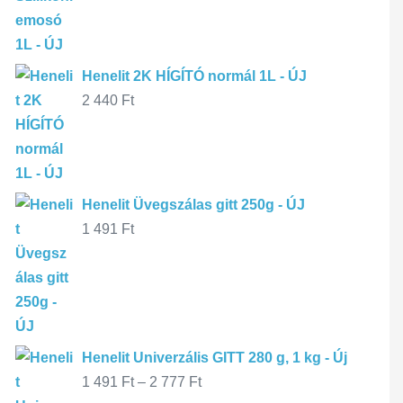
Henelit 2K HÍGÍTÓ normál 1L - ÚJ
2 440
Ft
Henelit Üvegszálas gitt 250g - ÚJ
1 491
Ft
Henelit Univerzális GITT 280 g, 1 kg - Új
1 491
Ft
–
2 777
Ft