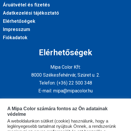
Áruátvétel és fizetés
Adatkezelési tájékoztató
Elérhetőségek
Impresszum
Fiókadatok
Elérhetőségek
Mipa Color Kft:
8000 Székesfehérvár, Szüret u. 2.
Telefon: (+36) 22 500 348
E-mail: mipa@mipacolor.hu
Kövess minket
A Mipa Color számára fontos az Ön adatainak
védelme
A weboldalunkon sütiket (cookie) használunk, hogy a
leglényegesebb tartalmat nyújtsuk Önnek, a rendszerünk