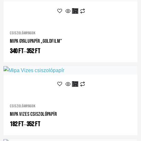
Csiszolóanyagok
Mipa Gyalupapír „Goldfilm”
340
Ft
352
Ft
–
Csiszolóanyagok
Mipa Vizes Csiszolópapír
182
Ft
352
Ft
–