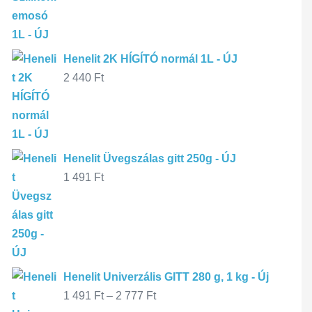
Henelit 2K HÍGÍTÓ normál 1L - ÚJ
2 440
Ft
Henelit Üvegszálas gitt 250g - ÚJ
1 491
Ft
Henelit Univerzális GITT 280 g, 1 kg - Új
1 491
Ft
–
2 777
Ft