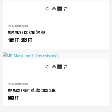
Csiszolóanyagok
Mipa Vizes Csiszolópapír
182
Ft
352
Ft
–
Csiszolóanyagok
MP Masternet Hálós Csiszolók
563
Ft