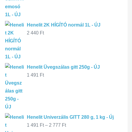
Henelit 2K HÍGÍTÓ normál 1L - ÚJ
2 440
Ft
Henelit Üvegszálas gitt 250g - ÚJ
1 491
Ft
Henelit Univerzális GITT 280 g, 1 kg - Új
1 491
Ft
–
2 777
Ft