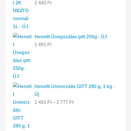
2 440
Ft
Henelit Üvegszálas gitt 250g - ÚJ
1 491
Ft
Henelit Univerzális GITT 280 g, 1 kg -
Új
1 491
Ft
–
2 777
Ft