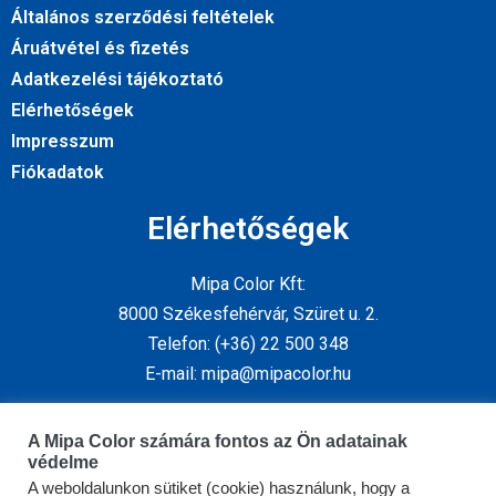
Általános szerződési feltételek
Áruátvétel és fizetés
Adatkezelési tájékoztató
Elérhetőségek
Impresszum
Fiókadatok
Elérhetőségek
Mipa Color Kft:
8000 Székesfehérvár, Szüret u. 2.
Telefon: (+36) 22 500 348
E-mail: mipa@mipacolor.hu
Kövess minket
A Mipa Color számára fontos az Ön adatainak
védelme
A weboldalunkon sütiket (cookie) használunk, hogy a