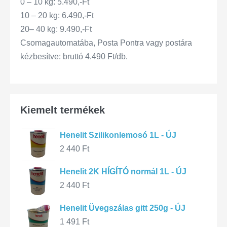
0 – 10 kg: 5.490,-Ft
10 – 20 kg: 6.490,-Ft
20– 40 kg: 9.490,-Ft
Csomagautomatába, Posta Pontra vagy postára
kézbesítve: bruttó 4.490 Ft/db.
Kiemelt termékek
Henelit Szilikonlemosó 1L - ÚJ
2 440
Ft
Henelit 2K HÍGÍTÓ normál 1L - ÚJ
2 440
Ft
Henelit Üvegszálas gitt 250g - ÚJ
1 491
Ft