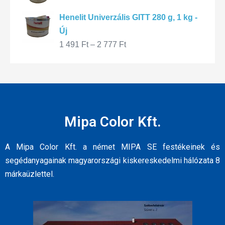
Henelit Univerzális GITT 280 g, 1 kg -
Új
1 491
Ft
–
2 777
Ft
Mipa Color Kft.
A Mipa Color Kft. a német MIPA SE festékeinek és
segédanyagainak magyarországi kiskereskedelmi hálózata 8
márkaüzlettel.