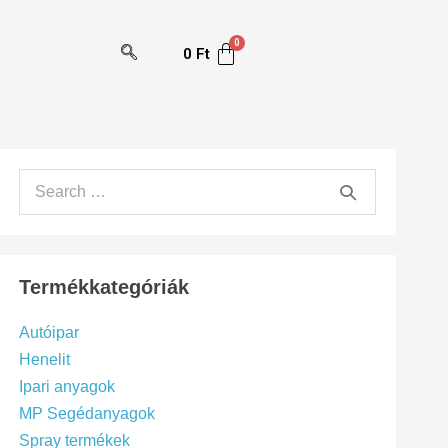
0
Ft
Termékkategóriák
Autóipar
Henelit
Ipari anyagok
MP Segédanyagok
Spray termékek