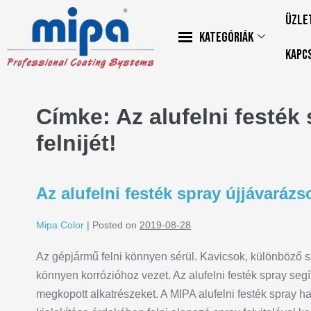
Üzle
Kategóriák
Kapc
Címke:
Az alufelni festék
felnijét!
Az alufelni festék spray újjávarázsol
Mipa Color
|
Posted on
2019-08-28
Az gépjármű felni könnyen sérül. Kavicsok, különböző s
könnyen korrózióhoz vezet. Az alufelni festék spray segít el
megkopott alkatrészeket. A MIPA alufelni festék spray h