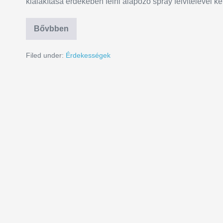
kialakítása érdekében felni alapozó spray felvitelével ke
Bővbben
Filed under:
Érdekességek