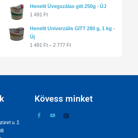
Henelit Üvegszálas gitt 250g - ÚJ
1 491
Ft
Henelit Univerzális GITT 280 g, 1 kg -
Új
1 491
Ft
–
2 777
Ft
k
Kövess minket
üret u. 2.
48