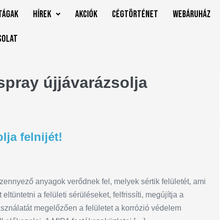
tágak
Hírek
Akciók
Cégtörténet
Webáruház
solat
 spray újjávarázsolja
ja felnijét!
zennyező anyagok verődnek fel, melyek sértik felületét, ami
tüntetni a felületi sérüléseket, felfrissíti, megújítja a
asználatát megelőzően a felületet a korrózió védelem