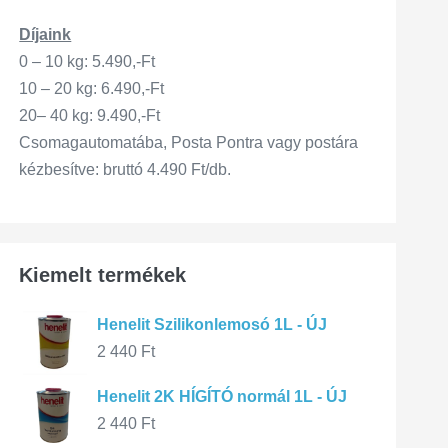
Díjaink
0 – 10 kg: 5.490,-Ft
10 – 20 kg: 6.490,-Ft
20– 40 kg: 9.490,-Ft
Csomagautomatába, Posta Pontra vagy postára
kézbesítve: bruttó 4.490 Ft/db.
Kiemelt termékek
Henelit Szilikonlemosó 1L - ÚJ
2 440
Ft
Henelit 2K HÍGÍTÓ normál 1L - ÚJ
2 440
Ft