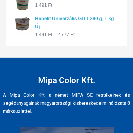
1 491
Ft
Henelit Univerzális GITT 280 g, 1 kg -
Új
1 491
Ft
–
2 777
Ft
Mipa Color Kft.
A Mipa Color Kft. a német MIPA SE festékeinek és
segédanyagainak magyarországi kiskereskedelmi hálózata 8
márkaüzlettel.