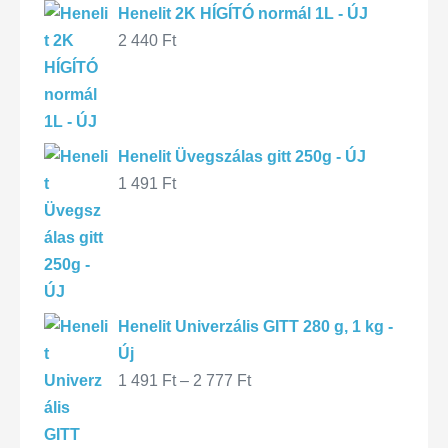
Henelit 2K HÍGÍTÓ normál 1L - ÚJ
2 440
Ft
Henelit Üvegszálas gitt 250g - ÚJ
1 491
Ft
Henelit Univerzális GITT 280 g, 1 kg -
Új
1 491
Ft
–
2 777
Ft