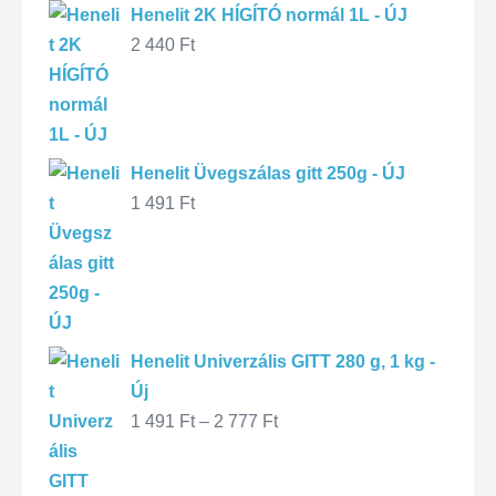
Henelit 2K HÍGÍTÓ normál 1L - ÚJ
2 440
Ft
Henelit Üvegszálas gitt 250g - ÚJ
1 491
Ft
Henelit Univerzális GITT 280 g, 1 kg -
Új
1 491
Ft
–
2 777
Ft