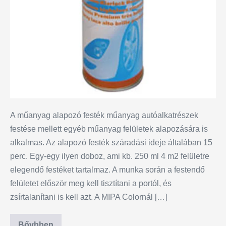
A műanyag alapozó festék műanyag autóalkatrészek
festése mellett egyéb műanyag felületek alapozására is
alkalmas. Az alapozó festék száradási ideje általában 15
perc. Egy-egy ilyen doboz, ami kb. 250 ml 4 m2 felületre
elegendő festéket tartalmaz. A munka során a festendő
felületet először meg kell tisztítani a portól, és
zsírtalanítani is kell azt. A MIPA Colornál […]
Bővbben