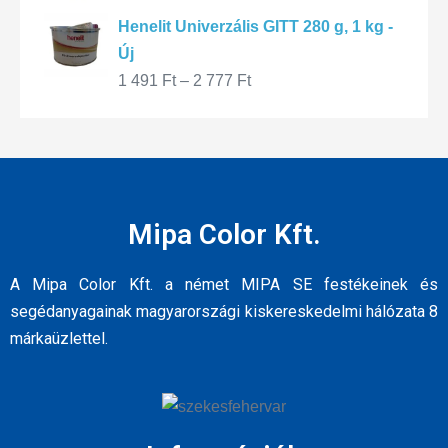
Henelit Univerzális GITT 280 g, 1 kg -
Új
1 491
Ft
–
2 777
Ft
Mipa Color Kft.
A Mipa Color Kft. a német MIPA SE festékeinek és
segédanyagainak magyarországi kiskereskedelmi hálózata 8
márkaüzlettel.