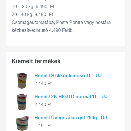
10 – 20 kg: 6.490,-Ft
20– 40 kg: 9.490,-Ft
Csomagautomatába, Posta Pontra vagy postára
kézbesítve: bruttó 4.490 Ft/db.
Kiemelt termékek
Henelit Szilikonlemosó 1L - ÚJ
2 440
Ft
Henelit 2K HÍGÍTÓ normál 1L - ÚJ
2 440
Ft
Henelit Üvegszálas gitt 250g - ÚJ
1 491
Ft