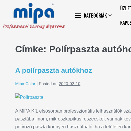
Üzle
Kategóriák
Kapc
Címke:
Polírpaszta autóh
A polírpaszta autókhoz
Mipa Color
|
Posted on
2020-02-10
A MIPA Kft. elsősorban professzionális felhasználók szá
pasztába finom, mikroszkopikus részecskék vannak keve
polírozó paszta könnyen használható, ha a felületen kar