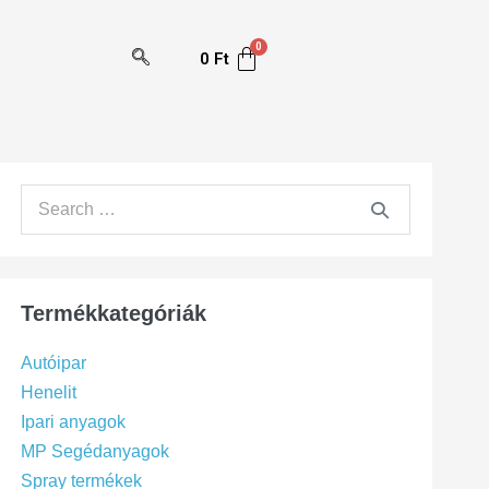
0
Ft
Termékkategóriák
Autóipar
Henelit
Ipari anyagok
MP Segédanyagok
Spray termékek