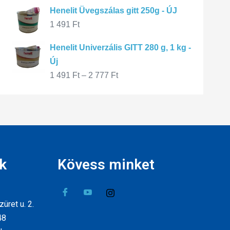
Henelit Üvegszálas gitt 250g - ÚJ
1 491
Ft
Henelit Univerzális GITT 280 g, 1 kg -
Új
1 491
Ft
–
2 777
Ft
k
Kövess minket
üret u. 2.
48