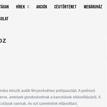
tágak
Hírek
Akciók
Cégtörténet
Webáruház
solat
oz
mára készíti autók fényezéséhez polírpasztáit. A polírozó
rve, amelyek gondoskodnak a karcolások eltávolításáról. A
colások vannak, és ezt szeretnénk eltávolítani.