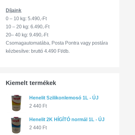
Díjaink
0 – 10 kg: 5.490,-Ft
10 – 20 kg: 6.490,-Ft
20– 40 kg: 9.490,-Ft
Csomagautomatába, Posta Pontra vagy postára
kézbesítve: bruttó 4.490 Ft/db.
Kiemelt termékek
Henelit Szilikonlemosó 1L - ÚJ
2 440
Ft
Henelit 2K HÍGÍTÓ normál 1L - ÚJ
2 440
Ft