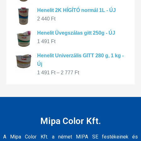
Henelit 2K HÍGÍTÓ normál 1L - ÚJ
2 440
Ft
Henelit Üvegszálas gitt 250g - ÚJ
1 491
Ft
Henelit Univerzális GITT 280 g, 1 kg -
Új
1 491
Ft
–
2 777
Ft
Mipa Color Kft.
A Mipa Color Kft. a német MIPA SE festékeinek és