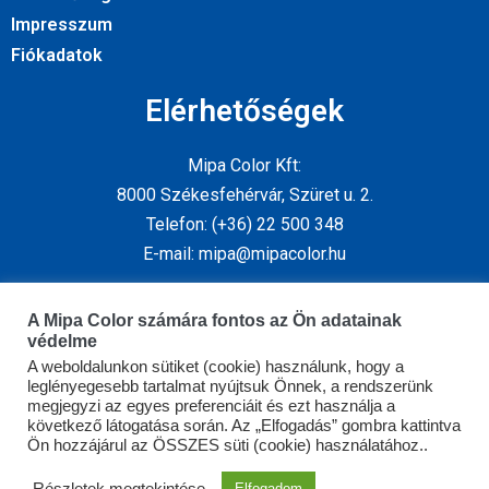
Impresszum
Fiókadatok
Elérhetőségek
Mipa Color Kft:
8000 Székesfehérvár, Szüret u. 2.
Telefon: (+36) 22 500 348
E-mail: mipa@mipacolor.hu
Kövess minket
A Mipa Color számára fontos az Ön adatainak
védelme
A weboldalunkon sütiket (cookie) használunk, hogy a
leglényegesebb tartalmat nyújtsuk Önnek, a rendszerünk
megjegyzi az egyes preferenciáit és ezt használja a
következő látogatása során. Az „Elfogadás” gombra kattintva
Ön hozzájárul az ÖSSZES süti (cookie) használatához..
Copyright © 2026 Mipa Color Kft | Powered by Mipa Color
Részletek megtekintése
Elfogadom