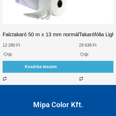
Falctakaró 50 m x 13 mm normál
Takarófólia Lig
12 280
Ft
29 639
Ft
Kosárba teszem
Mipa Color Kft.