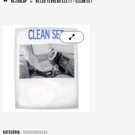
Kezdőlap
Belső térvédő szett – Clean Set
»
Kategória:
Takaróanyagok