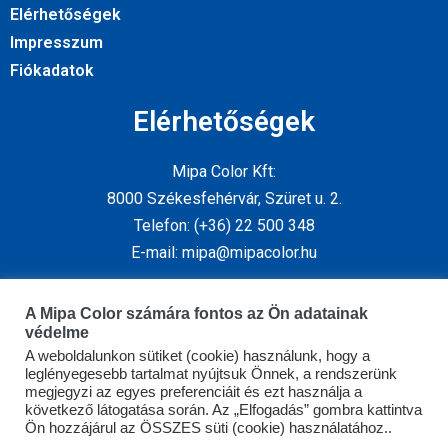
Elérhetőségek
Impresszum
Fiókadatok
Elérhetőségek
Mipa Color Kft:
8000 Székesfehérvár, Szüret u. 2.
Telefon: (+36) 22 500 348
E-mail: mipa@mipacolor.hu
Kövess minket
A Mipa Color számára fontos az Ön adatainak
védelme
A weboldalunkon sütiket (cookie) használunk, hogy a
leglényegesebb tartalmat nyújtsuk Önnek, a rendszerünk
megjegyzi az egyes preferenciáit és ezt használja a
következő látogatása során. Az „Elfogadás” gombra kattintva
Ön hozzájárul az ÖSSZES süti (cookie) használatához..