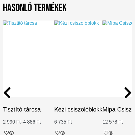
Hasonló termékek
Tisztító tárcsa
Kézi csiszolóblokk
Mipa Csiszo
2 990
Ft
–
4 886
Ft
6 735
Ft
12 578
Ft