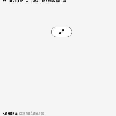
Kezdőlap
Csiszolószivacs tárcsa
»
Kategória:
Csiszolóanyagok