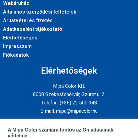
Webáruház
Általános szerződési feltételek
Áruátvétel és fizetés
Adatkezelési tájékoztató
Elérhetőségek
Impresszum
Fiókadatok
Elérhetőségek
Mipa Color Kft:
8000 Székesfehérvár, Szüret u. 2.
Telefon: (+36) 22 500 348
E-mail: mipa@mipacolor.hu
Kövess minket
A Mipa Color számára fontos az Ön adatainak
védelme