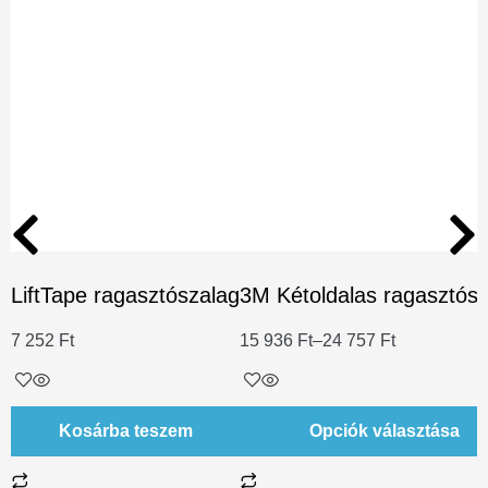
LiftTape ragasztószalag
3M Kétoldalas ragasztósz
7 252
Ft
15 936
Ft
–
24 757
Ft
Kosárba teszem
Opciók választása