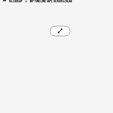
Kezdőlap
MP FineLineTape Dekorszalag
»