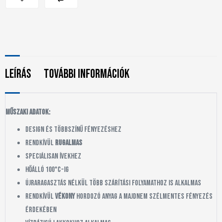
Leírás
További információk
Műszaki adatok:
design és többszínű fényezéshez
rendkívül
rugalmas
speciálisan ívekhez
hőálló 100°C-ig
újraragasztás nélkül több szárítási folyamathoz is alkalmas
rendkívül
vékony
hordozó anyag a majdnem szélmentes fényezés
érdekében