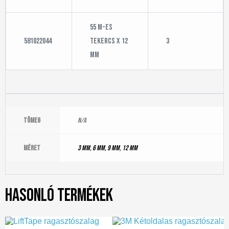
55 m-es
581022044
tekercs x 12
3
mm
Tömeg
N/A
Méret
3 mm
,
6 mm
,
9 mm
,
12 mm
Hasonló termékek