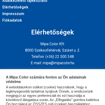
Adatkezelési tájékoztató
Elérhetőségek
Impresszum
Fiókadatok
Elérhetőségek
Mipa Color Kft:
8000 Székesfehérvár, Szüret u. 2.
Telefon: (+36) 22 500 348
E-mail: mipa@mipacolor.hu
Kövess minket
A Mipa Color számára fontos az Ön adatainak
védelme
A weboldalunkon sütiket (cookie) használunk, hogy a
leglényegesebb tartalmat nyújtsuk Önnek, a rendszerünk
megjegyzi az egyes preferenciáit és ezt használja a
következő látogatása során. Az „Elfogadás” gombra kattintva
Ön hozzájárul az ÖSSZES süti (cookie) használatához..