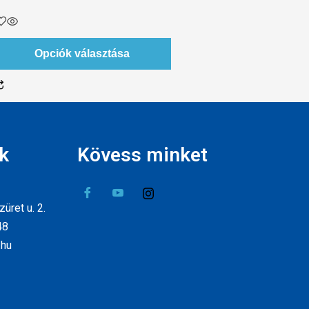
Opciók választása
k
Kövess minket
üret u. 2.
48
.hu