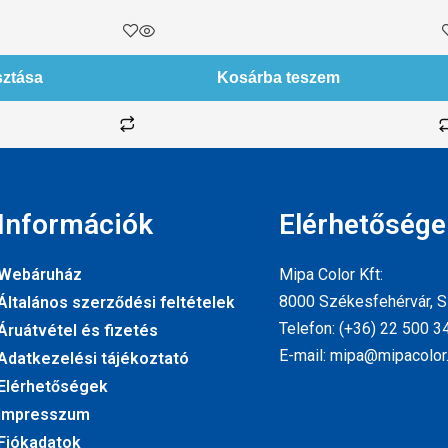
sztása
Kosárba teszem
Információk
Elérhetősége
Webáruház
Mipa Color Kft:
8000 Székesfehérvár, Sz
Általános szerződési feltételek
Telefon: (+36) 22 500 3
Áruátvétel és fizetés
E-mail: mipa@mipacolor
Adatkezelési tájékoztató
Elérhetőségek
Impresszum
Fiókadatok