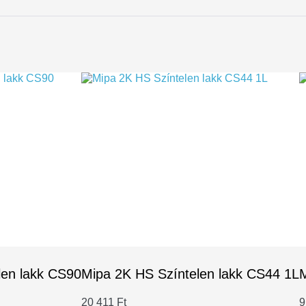
len lakk CS90
Mipa 2K HS Színtelen lakk CS44 1L
M
20 411
Ft
9