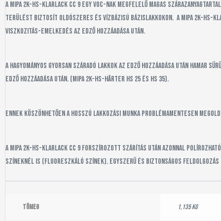
A Mipa 2K-HS-Klarlack CC 9 egy VOC-nak megfelelő magas szárazanyagtarta
terülést biztosít oldószeres és vízbázisú bázislakkokon. A Mipa 2K-HS-Kl
viszkozitás-emelkedés az edző hozzáadása után.
A hagyományos gyorsan száradó lakkok az edző hozzáadása után hamar sűrűs
edző hozzáadása után. (Mipa 2K-HS-Härter HS 25 és HS 35).
Ennek köszönhetően a hosszú lakkozási munka problémamentesen megoldha
A Mipa 2K-HS-Klarlack CC 9 forszírozott szárítás után azonnal polírozható
színeknél is (fluoreszkáló színek). Egyszerű és biztonságos feldolgozás
Tömeg
1,135 kg