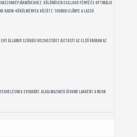
 haszongépjárművekhez. Különösen csillogó fényű és optimális
nd kabin-körülmények között. További előnye a lassú
gy állandó szórási viszkozitást biztosít az első órában az
i terhelésnek egyaránt. Alkalmazható átvonó lakként a neon