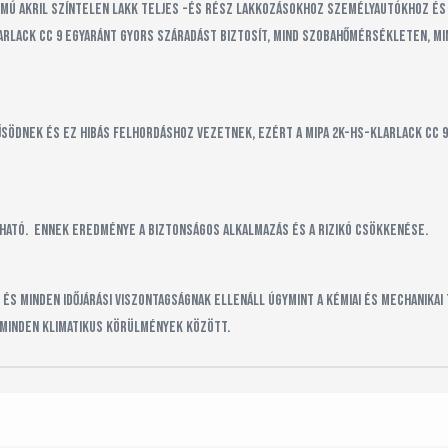
lmú akril színtelen lakk teljes -és rész lakkozásokhoz személyautókhoz és
arlack CC 9 egyaránt gyors száradást biztosít, mind szobahőmérsékleten, mi
ödnek és ez hibás felhordáshoz vezetnek, ezért a Mipa 2K-HS-Klarlack CC 9 e
tó. Ennek eredménye a biztonságos alkalmazás és a rizikó csökkenése.
 és minden időjárási viszontagságnak ellenáll úgymint a kémiai és mechanika
 minden klimatikus körülmények között.