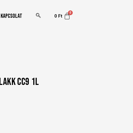
Kapcsolat
0
Ft
 LAKK CC9 1L