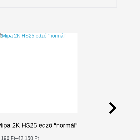
ipa 2K HS25 edző “normál”
 196
Ft
–
42 150
Ft