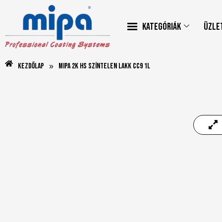
Kategóriák
Üzle
Kezdőlap
Mipa 2K HS Színtelen lakk CC9 1L
»