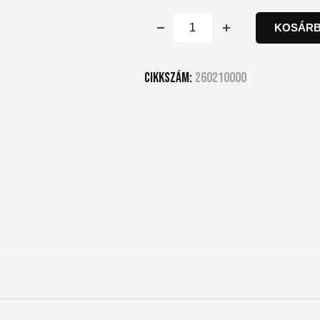
KOSÁRB
Cikkszám:
260210000