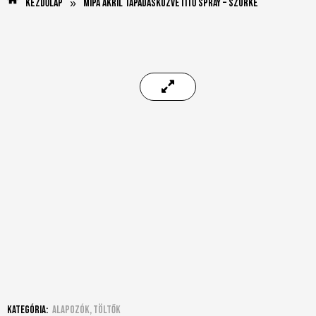
Kezdőlap
Mipa Akril Tapadásközvetítő spray – szürke
»
Kategória:
Alapozók, töltők