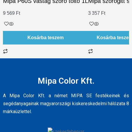
Mipa P60S vastag szóró töltő 1L
Mipa szórógitt s
9 569
Ft
3 357
Ft
Kosárba teszem
Kosárba tesze
Mipa Color Kft.
A Mipa Color Kft. a német MIPA SE festékeinek és
segédanyagainak magyarországi kiskereskedelmi hálózata 8
márkaüzlettel.