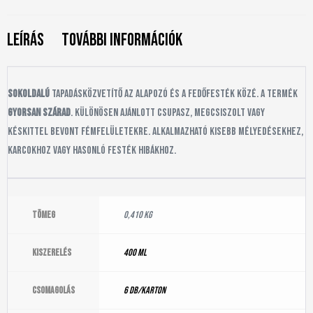
Leírás
További információk
Sokoldalú
tapadásközvetítő az alapozó és a fedőfesték közé. A termék
gyorsan szárad
. Különösen ajánlott csupasz, megcsiszolt vagy
késkittel bevont fémfelületekre. Alkalmazható kisebb mélyedésekhez,
karcokhoz vagy hasonló festék hibákhoz.
Tömeg
0,410 kg
Kiszerelés
400 ml
Csomagolás
6 db/karton