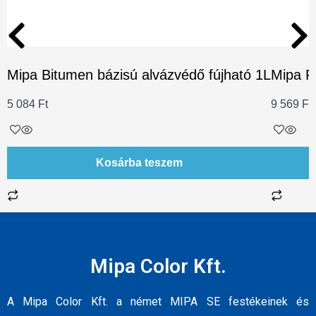
Mipa Bitumen bázisú alvázvédő fújható 1L
Mipa P
5 084
Ft
9 569
Ft
Kosárba teszem
Mipa Color Kft.
A Mipa Color Kft. a német MIPA SE festékeinek és