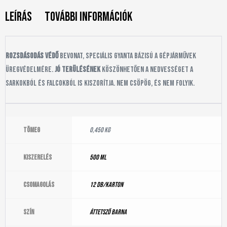
Leírás
További információk
Rozsdásodás védő
bevonat, speciális gyanta bázisú a gépjárművek
üregvédelmére.
Jó terülésének
köszönhetően a nedvességet a
sarkokból és falcokból is kiszorítja. Nem csöpög, és nem folyik.
Tömeg
0,450 kg
Kiszerelés
500 ml
Csomagolás
12 db/karton
Szín
áttetsző barna