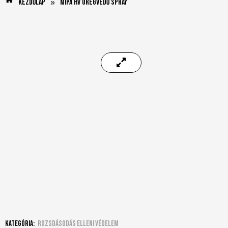
Kezdőlap
Mipa HV Üregvédő spray
»
Kategória:
Rozsdásodás elleni védelem