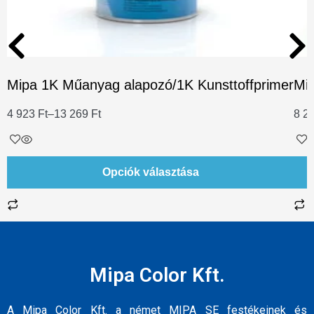
Mipa 1K Műanyag alapozó/1K Kunsttoffprimer
Mip
4 923
Ft
–
13 269
Ft
8 2
Opciók választása
Mipa Color Kft.
A Mipa Color Kft. a német MIPA SE festékeinek és