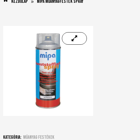
Kezdőlap
Mipa Műanyagfesték Spray
»
Kategória:
Műanyag festékek