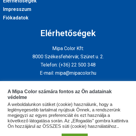
Elérhetőségek
Impresszum
Fiókadatok
Elérhetőségek
Mipa Color Kft:
8000 Székesfehérvár, Szüret u. 2.
Telefon: (+36) 22 500 348
E-mail: mipa@mipacolor.hu
Kövess minket
A Mipa Color számára fontos az Ön adatainak
védelme
A weboldalunkon sütiket (cookie) használunk, hogy a
leglényegesebb tartalmat nyújtsuk Önnek, a rendszerünk
megjegyzi az egyes preferenciáit és ezt használja a
következő látogatása során. Az „Elfogadás” gombra kattintva
Ön hozzájárul az ÖSSZES süti (cookie) használatához..