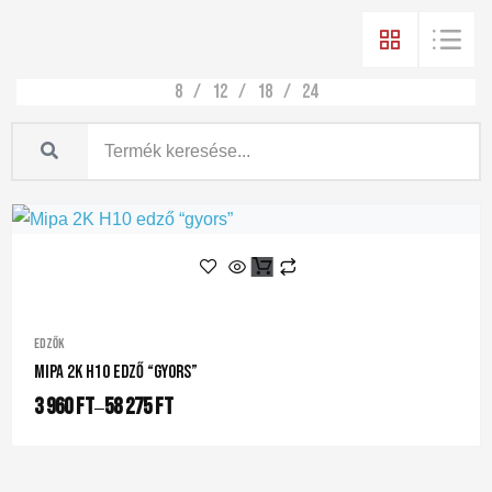
8
12
18
24
Edzők
Mipa 2K H10 Edző “gyors”
3 960
Ft
58 275
Ft
–