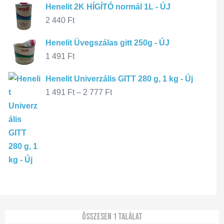
Henelit 2K HÍGÍTÓ normál 1L - ÚJ
2 440
Ft
Henelit Üvegszálas gitt 250g - ÚJ
1 491
Ft
Henelit Univerzális GITT 280 g, 1 kg - Új
1 491
Ft
–
2 777
Ft
Összesen 1 találat