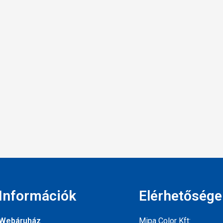
Információk
Elérhetősége
Webáruház
Mipa Color Kft: