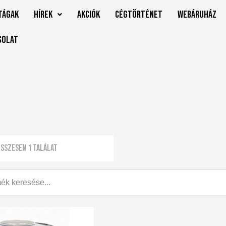
tágak
Hírek
Akciók
Cégtörténet
Webáruház
solat
sszesen 1 találat