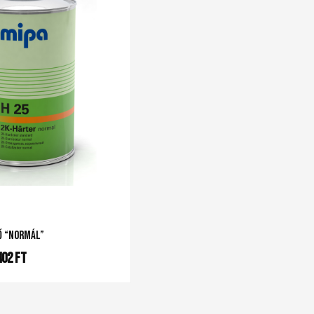
ő “normál”
402
Ft