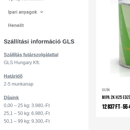
Ipari anyagok
Henelit
Szállítási információ GLS
Szállítás
futárszo
lgálattal
GLS Hungary Kft.
Határidő
2-5 munkanap
Edzők
Mipa 2K H25 Edz
Díjaink
0,00 – 25 kg: 3.980,-Ft
12 837
Ft
55 
–
25,1 – 50 kg: 6.980,-Ft
50,1 – 99 kg: 9.300,-Ft