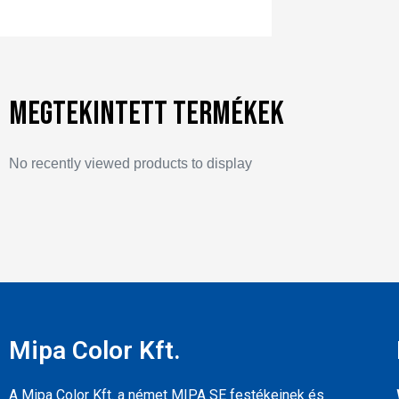
Megtekintett termékek
No recently viewed products to display
Mipa Color Kft.
A Mipa Color Kft. a német MIPA SE festékeinek és