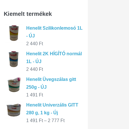
Kiemelt termékek
Henelit Szilikonlemosó 1L
- ÚJ
2 440
Ft
Henelit 2K HÍGÍTÓ normál
1L - ÚJ
2 440
Ft
Henelit Üvegszálas gitt
250g - ÚJ
1 491
Ft
Henelit Univerzális GITT
280 g, 1 kg - Új
1 491
Ft
–
2 777
Ft