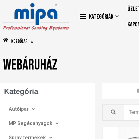
Üzle
Kategóriák
Kapc
Kezdőlap
»
Webáruház
Kategória
Ö
Autóipar
MP Segédanyagok
Spray termékek