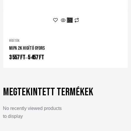
Hígítók
Mipa 2K Higító Gyors
3 557
Ft
5 457
Ft
–
Megtekintett termékek
No recently viewed products
to display