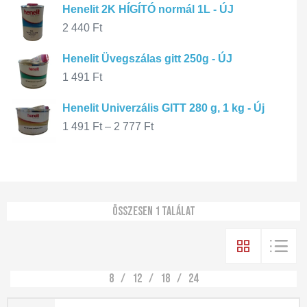
Henelit 2K HÍGÍTÓ normál 1L - ÚJ
2 440
Ft
Henelit Üvegszálas gitt 250g - ÚJ
1 491
Ft
Henelit Univerzális GITT 280 g, 1 kg - Új
1 491
Ft
–
2 777
Ft
Összesen 1 találat
8
12
18
24