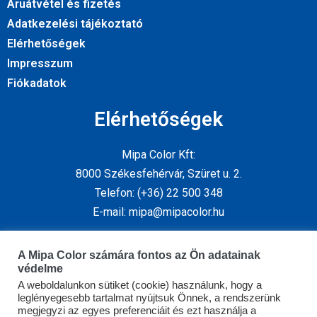
Áruátvétel és fizetés
Adatkezelési tájékoztató
Elérhetőségek
Impresszum
Fiókadatok
Elérhetőségek
Mipa Color Kft:
8000 Székesfehérvár, Szüret u. 2.
Telefon: (+36) 22 500 348
E-mail: mipa@mipacolor.hu
Kövess minket
A Mipa Color számára fontos az Ön adatainak
védelme
A weboldalunkon sütiket (cookie) használunk, hogy a
leglényegesebb tartalmat nyújtsuk Önnek, a rendszerünk
megjegyzi az egyes preferenciáit és ezt használja a