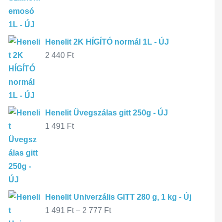
Henelit 2K HÍGÍTÓ normál 1L - ÚJ
2 440
Ft
Henelit Üvegszálas gitt 250g - ÚJ
1 491
Ft
Henelit Univerzális GITT 280 g, 1 kg - Új
1 491
Ft
–
2 777
Ft