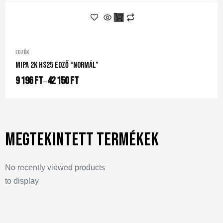
Edzők
Mipa 2K HS25 Edző “normál”
9 196
Ft
42 150
Ft
–
Megtekintett termékek
No recently viewed products
to display