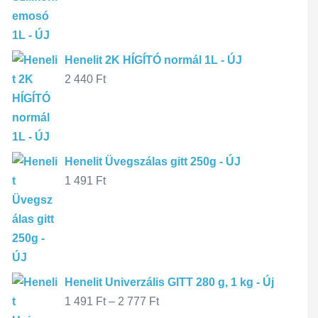
Henelit 2K HÍGÍTÓ normál 1L - ÚJ
2 440
Ft
Henelit Üvegszálas gitt 250g - ÚJ
1 491
Ft
Henelit Univerzális GITT 280 g, 1 kg - Új
1 491
Ft
–
2 777
Ft