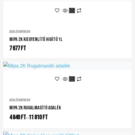
Adalékanyagok
Mipa 2K Kiegyenlítő Higító 1L
7 677
Ft
Adalékanyagok
Mipa 2K Rugalmasító Adalék
4 849
Ft
11 810
Ft
–