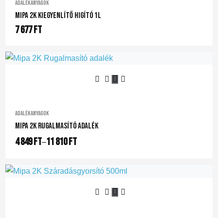
Adalékanyagok
Mipa 2K Kiegyenlítő Higító 1L
7 677
Ft
Adalékanyagok
Mipa 2K Rugalmasító Adalék
4 849
Ft
11 810
Ft
–