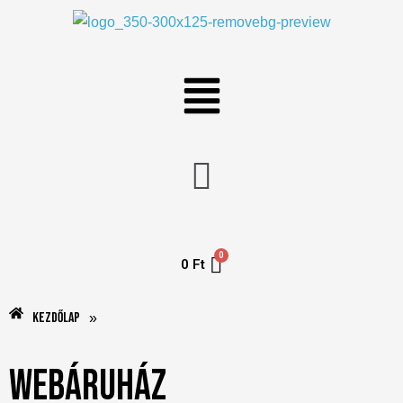
0
Ft
Kezdőlap
»
Webáruház