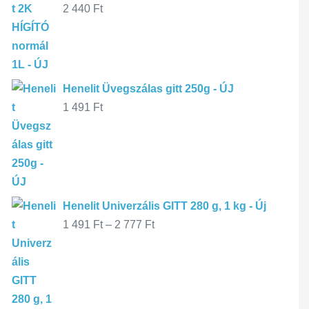
2 440
Ft
Henelit Üvegszálas gitt 250g - ÚJ
1 491
Ft
Henelit Univerzális GITT 280 g, 1 kg - Új
1 491
Ft
–
2 777
Ft