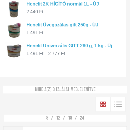
Henelit 2K HÍGÍTÓ normál 1L - ÚJ
2 440
Ft
Henelit Üvegszálas gitt 250g - ÚJ
1 491
Ft
Henelit Univerzális GITT 280 g, 1 kg - Új
1 491
Ft
–
2 777
Ft
Mind a(z) 3 találat megjelenítve
8
12
18
24