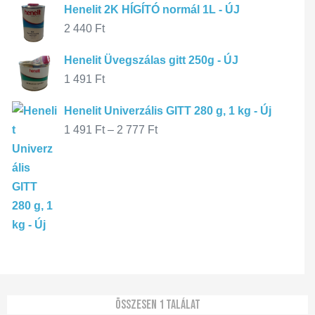
Henelit 2K HÍGÍTÓ normál 1L - ÚJ
2 440
Ft
Henelit Üvegszálas gitt 250g - ÚJ
1 491
Ft
Henelit Univerzális GITT 280 g, 1 kg - Új
1 491
Ft
–
2 777
Ft
Összesen 1 találat