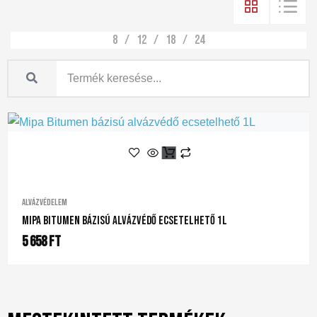
8
12
18
24
Alvázvédelem
Mipa Bitumen Bázisú Alvázvédő Ecsetelhető 1L
5 658
Ft