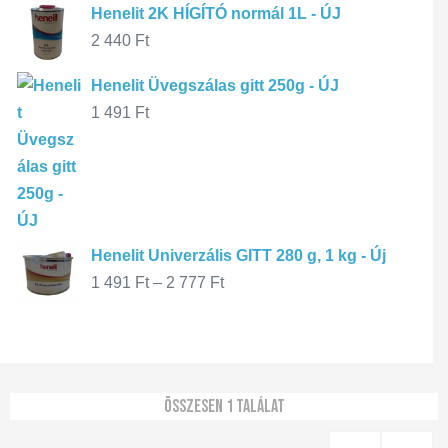
Henelit 2K HÍGÍTÓ normál 1L - ÚJ
2 440
Ft
Henelit Üvegszálas gitt 250g - ÚJ
1 491
Ft
Henelit Univerzális GITT 280 g, 1 kg - Új
1 491
Ft
–
2 777
Ft
Összesen 1 találat