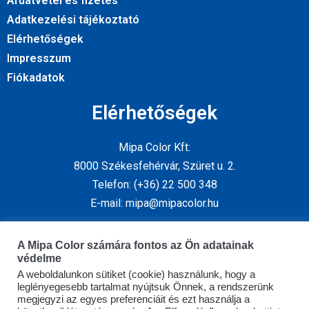
Áruátvétel és fizetés
Adatkezelési tájékoztató
Elérhetőségek
Impresszum
Fiókadatok
Elérhetőségek
Mipa Color Kft:
8000 Székesfehérvár, Szüret u. 2.
Telefon: (+36) 22 500 348
E-mail: mipa@mipacolor.hu
Kövess minket
A Mipa Color számára fontos az Ön adatainak
védelme
A weboldalunkon sütiket (cookie) használunk, hogy a
leglényegesebb tartalmat nyújtsuk Önnek, a rendszerünk
megjegyzi az egyes preferenciáit és ezt használja a