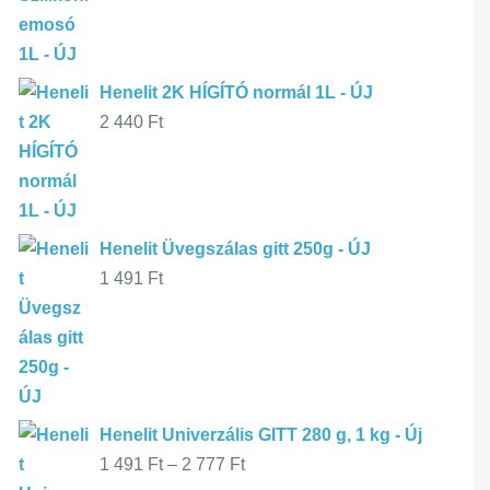
Henelit 2K HÍGÍTÓ normál 1L - ÚJ
2 440
Ft
Henelit Üvegszálas gitt 250g - ÚJ
1 491
Ft
Henelit Univerzális GITT 280 g, 1 kg - Új
1 491
Ft
–
2 777
Ft