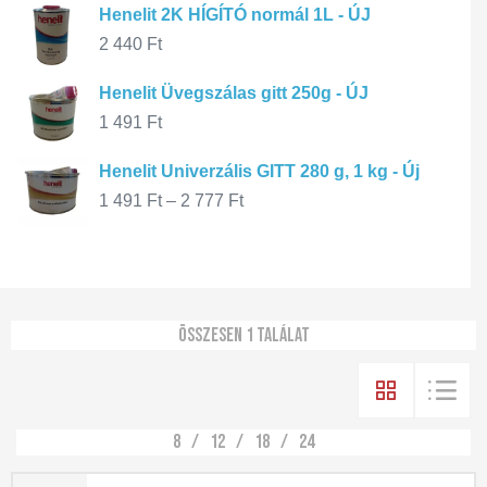
Henelit 2K HÍGÍTÓ normál 1L - ÚJ
2 440
Ft
Henelit Üvegszálas gitt 250g - ÚJ
1 491
Ft
Henelit Univerzális GITT 280 g, 1 kg - Új
1 491
Ft
–
2 777
Ft
Összesen 1 találat
8
12
18
24