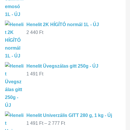
Henelit 2K HÍGÍTÓ normál 1L - ÚJ
2 440
Ft
Henelit Üvegszálas gitt 250g - ÚJ
1 491
Ft
Henelit Univerzális GITT 280 g, 1 kg - Új
1 491
Ft
–
2 777
Ft