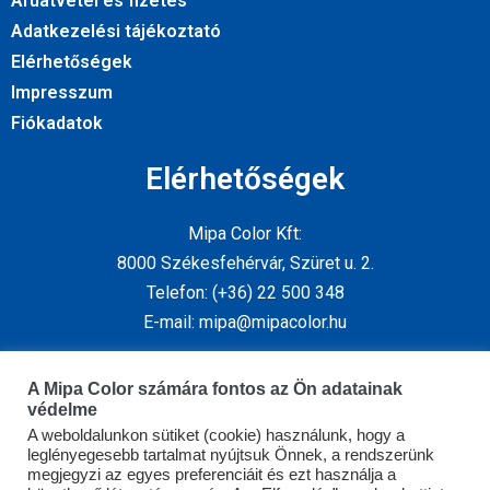
Áruátvétel és fizetés
Adatkezelési tájékoztató
Elérhetőségek
Impresszum
Fiókadatok
Elérhetőségek
Mipa Color Kft:
8000 Székesfehérvár, Szüret u. 2.
Telefon: (+36) 22 500 348
E-mail: mipa@mipacolor.hu
Kövess minket
A Mipa Color számára fontos az Ön adatainak
védelme
A weboldalunkon sütiket (cookie) használunk, hogy a
leglényegesebb tartalmat nyújtsuk Önnek, a rendszerünk
megjegyzi az egyes preferenciáit és ezt használja a