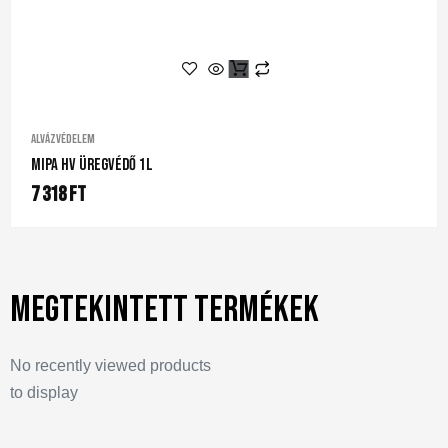
Alvázvédelem
Mipa HV Üregvédő 1L
7 318
Ft
Megtekintett termékek
No recently viewed products
to display