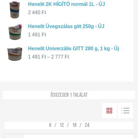
Henelit 2K HÍGÍTÓ normál 1L - ÚJ
2 440
Ft
Henelit Üvegszálas gitt 250g - ÚJ
1 491
Ft
Henelit Univerzális GITT 280 g, 1 kg - Új
1 491
Ft
–
2 777
Ft
Összesen 1 találat
8
12
18
24