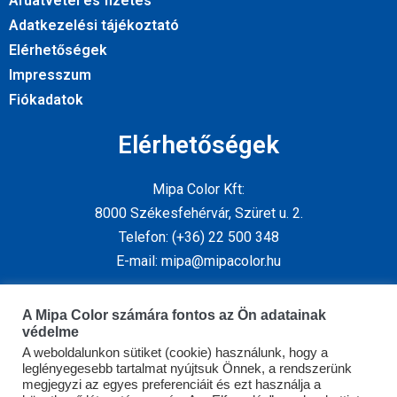
Áruátvétel és fizetés
Adatkezelési tájékoztató
Elérhetőségek
Impresszum
Fiókadatok
Elérhetőségek
Mipa Color Kft:
8000 Székesfehérvár, Szüret u. 2.
Telefon: (+36) 22 500 348
E-mail: mipa@mipacolor.hu
Kövess minket
A Mipa Color számára fontos az Ön adatainak
védelme
A weboldalunkon sütiket (cookie) használunk, hogy a
leglényegesebb tartalmat nyújtsuk Önnek, a rendszerünk
megjegyzi az egyes preferenciáit és ezt használja a