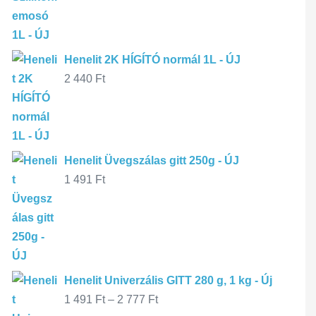
Henelit 2K HÍGÍTÓ normál 1L - ÚJ
2 440
Ft
Henelit Üvegszálas gitt 250g - ÚJ
1 491
Ft
Henelit Univerzális GITT 280 g, 1 kg - Új
1 491
Ft
–
2 777
Ft