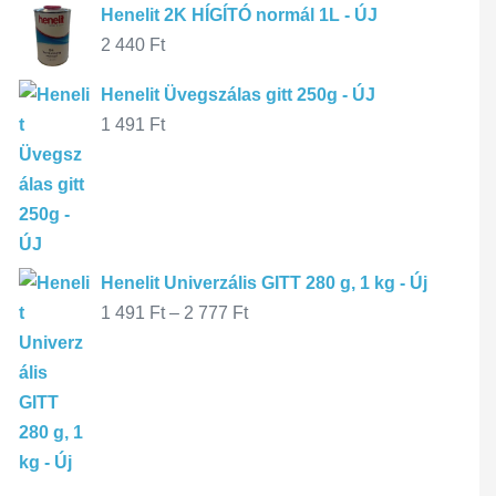
Henelit 2K HÍGÍTÓ normál 1L - ÚJ
2 440
Ft
Henelit Üvegszálas gitt 250g - ÚJ
1 491
Ft
Henelit Univerzális GITT 280 g, 1 kg - Új
1 491
Ft
–
2 777
Ft