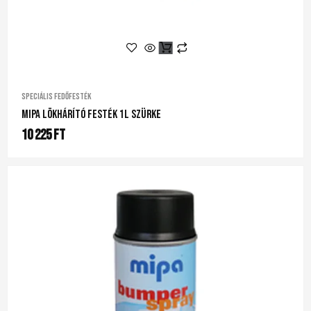
Speciális fedőfesték
Mipa Lökhárító Festék 1L Szürke
10 225
Ft