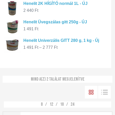
Henelit 2K HÍGÍTÓ normál 1L - ÚJ
2 440
Ft
Henelit Üvegszálas gitt 250g - ÚJ
1 491
Ft
Henelit Univerzális GITT 280 g, 1 kg - Új
1 491
Ft
–
2 777
Ft
Mind a(z) 2 találat megjelenítve
8
12
18
24