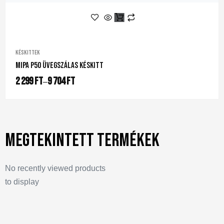
Késkittek
Mipa P50 Üvegszálas Késkitt
2 299
Ft
9 704
Ft
–
Megtekintett termékek
No recently viewed products
to display