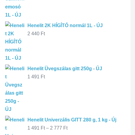
Henelit 2K HÍGÍTÓ normál 1L - ÚJ
2 440
Ft
Henelit Üvegszálas gitt 250g - ÚJ
1 491
Ft
Henelit Univerzális GITT 280 g, 1 kg - Új
1 491
Ft
–
2 777
Ft