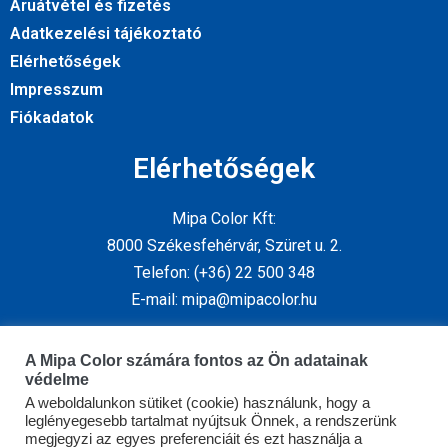
Áruátvétel és fizetés
Adatkezelési tájékoztató
Elérhetőségek
Impresszum
Fiókadatok
Elérhetőségek
Mipa Color Kft:
8000 Székesfehérvár, Szüret u. 2.
Telefon: (+36) 22 500 348
E-mail: mipa@mipacolor.hu
Kövess minket
A Mipa Color számára fontos az Ön adatainak
védelme
A weboldalunkon sütiket (cookie) használunk, hogy a
leglényegesebb tartalmat nyújtsuk Önnek, a rendszerünk
megjegyzi az egyes preferenciáit és ezt használja a