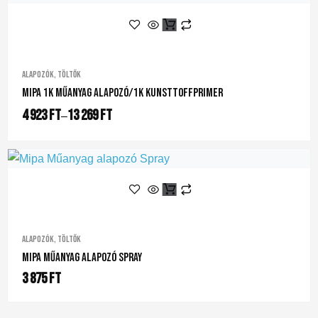
Alapozók, töltők
Mipa 1K Műanyag Alapozó/1K Kunsttoffprimer
4 923
Ft
13 269
Ft
–
Alapozók, töltők
Mipa Műanyag Alapozó Spray
3 875
Ft