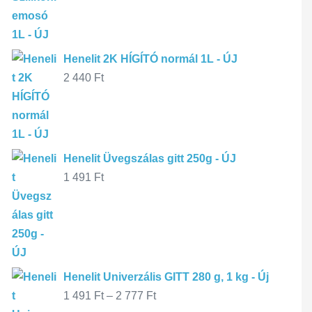
Henelit 2K HÍGÍTÓ normál 1L - ÚJ
2 440
Ft
Henelit Üvegszálas gitt 250g - ÚJ
1 491
Ft
Henelit Univerzális GITT 280 g, 1 kg - Új
1 491
Ft
–
2 777
Ft