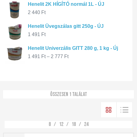
Henelit 2K HÍGÍTÓ normál 1L - ÚJ
2 440
Ft
Henelit Üvegszálas gitt 250g - ÚJ
1 491
Ft
Henelit Univerzális GITT 280 g, 1 kg - Új
1 491
Ft
–
2 777
Ft
Összesen 1 találat
8
12
18
24