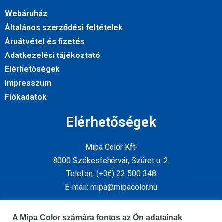
Webáruház
Általános szerződési feltételek
Áruátvétel és fizetés
Adatkezelési tájékoztató
Elérhetőségek
Impresszum
Fiókadatok
Elérhetőségek
Mipa Color Kft:
8000 Székesfehérvár, Szüret u. 2.
Telefon: (+36) 22 500 348
E-mail: mipa@mipacolor.hu
Kövess minket
A Mipa Color számára fontos az Ön adatainak