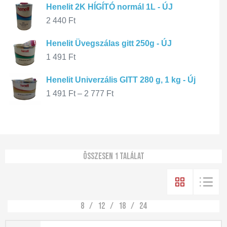
Henelit 2K HÍGÍTÓ normál 1L - ÚJ
2 440
Ft
Henelit Üvegszálas gitt 250g - ÚJ
1 491
Ft
Henelit Univerzális GITT 280 g, 1 kg - Új
1 491
Ft
–
2 777
Ft
Összesen 1 találat
8
12
18
24