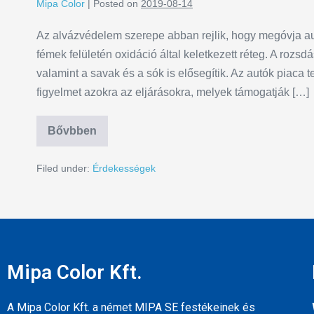
Mipa Color
|
Posted on
2019-08-14
Az alvázvédelem szerepe abban rejlik, hogy megóvja aut
fémek felületén oxidáció által keletkezett réteg. A rozs
valamint a savak és a sók is elősegítik. Az autók piaca t
figyelmet azokra az eljárásokra, melyek támogatják […]
Bővbben
Filed under:
Érdekességek
Mipa Color Kft.
A Mipa Color Kft. a német MIPA SE festékeinek és