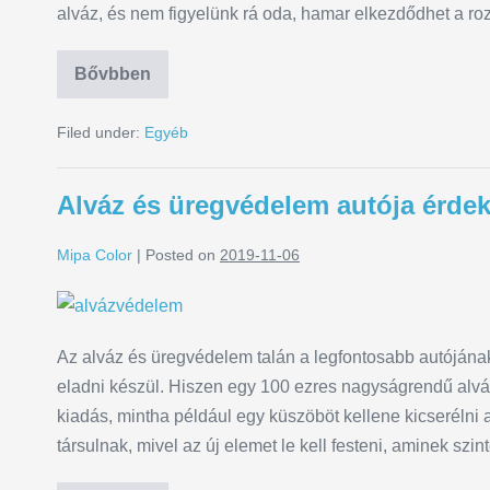
alváz, és nem figyelünk rá oda, hamar elkezdődhet a r
Bővbben
Filed under:
Egyéb
Alváz és üregvédelem autója érde
Mipa Color
|
Posted on
2019-11-06
Az alváz és üregvédelem talán a legfontosabb autójána
eladni készül. Hiszen egy 100 ezres nagyságrendű alv
kiadás, mintha például egy küszöböt kellene kicseréln
társulnak, mivel az új elemet le kell festeni, aminek szin