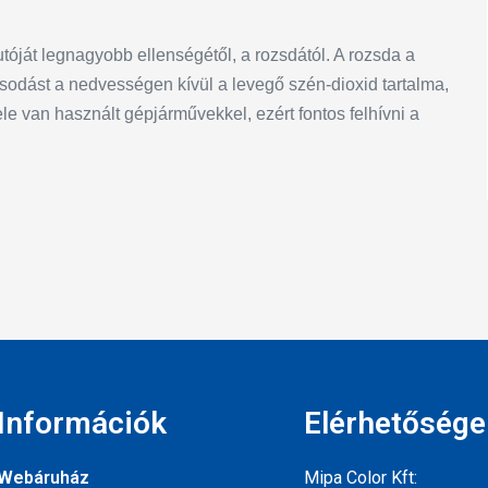
óját legnagyobb ellenségétől, a rozsdától. A rozsda a
dásodást a nedvességen kívül a levegő szén-dioxid tartalma,
ele van használt gépjárművekkel, ezért fontos felhívni a
Információk
Elérhetősége
Webáruház
Mipa Color Kft: