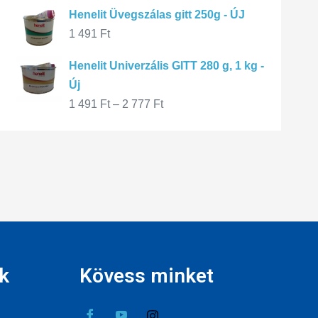
Henelit Üvegszálas gitt 250g - ÚJ
1 491
Ft
Henelit Univerzális GITT 280 g, 1 kg -
Új
1 491
Ft
–
2 777
Ft
k
Kövess minket