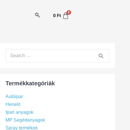
0
Ft
Termékkategóriák
Autóipar
Henelit
Ipari anyagok
MP Segédanyagok
Spray termékek