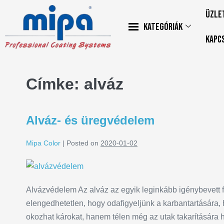
Üzle
Kategóriák
Kapc
Címke:
alváz
Alváz- és üregvédelem
Mipa Color
|
Posted on
2020-01-02
Alvázvédelem Az alváz az egyik leginkább igénybevett 
elengedhetetlen, hogy odafigyeljünk a karbantartására,
okozhat károkat, hanem télen még az utak takarítására 