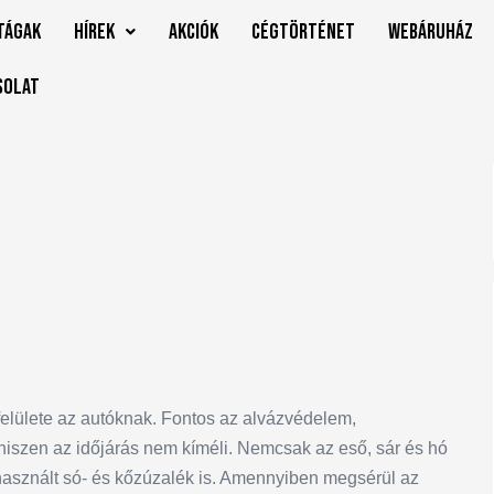
tágak
Hírek
Akciók
Cégtörténet
Webáruház
solat
felülete az autóknak. Fontos az alvázvédelem,
 hiszen az időjárás nem kíméli. Nemcsak az eső, sár és hó
használt só- és kőzúzalék is. Amennyiben megsérül az