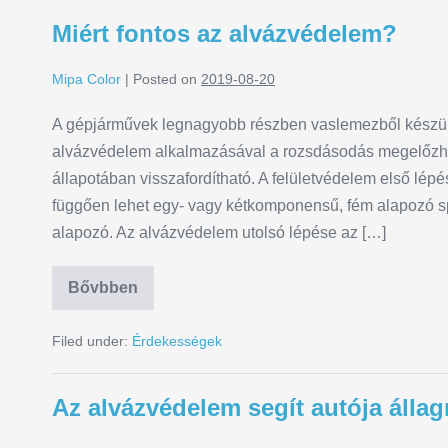
Miért fontos az alvázvédelem?
Mipa Color
|
Posted on
2019-08-20
A gépjárművek legnagyobb részben vaslemezből készül
alvázvédelem alkalmazásával a rozsdásodás megelőzhető
állapotában visszafordítható. A felületvédelem első lépése
függően lehet egy- vagy kétkomponensű, fém alapozó spr
alapozó. Az alvázvédelem utolsó lépése az […]
Bővbben
Filed under:
Érdekességek
Az alvázvédelem segít autója áll