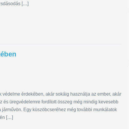
ozsdásodás […]
kében
k védelme érdekében, akár sokáig használja az ember, akár
áz és üregvédelemre fordított összeg még mindig kevesebb
i a járművön. Egy küszöbcseréhez még további munkálatok
tén […]