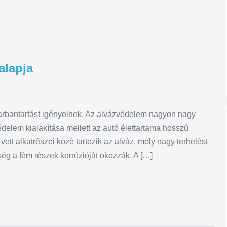
alapja
karbantartást igényelnek. Az alvázvédelem nagyon nagy
édelem kialakítása mellett az autó élettartama hosszú
tt alkatrészei közé tartozik az alváz, mely nagy terhelést
ég a fém részek korrózióját okozzák. A […]