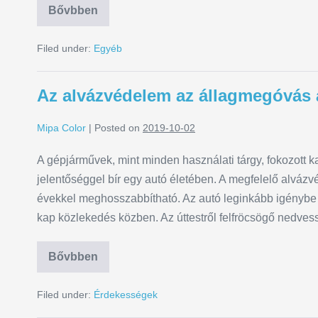
Bővbben
Filed under:
Egyéb
Az alvázvédelem az állagmegóvás 
Mipa Color
|
Posted on
2019-10-02
A gépjárművek, mint minden használati tárgy, fokozott 
jelentőséggel bír egy autó életében. A megfelelő alvázv
évekkel meghosszabbítható. Az autó leginkább igénybe ve
kap közlekedés közben. Az úttestről felfröcsögő nedvess
Bővbben
Filed under:
Érdekességek