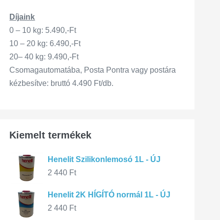
Díjaink
0 – 10 kg: 5.490,-Ft
10 – 20 kg: 6.490,-Ft
20– 40 kg: 9.490,-Ft
Csomagautomatába, Posta Pontra vagy postára
kézbesítve: bruttó 4.490 Ft/db.
Kiemelt termékek
Henelit Szilikonlemosó 1L - ÚJ
2 440
Ft
Henelit 2K HÍGÍTÓ normál 1L - ÚJ
2 440
Ft