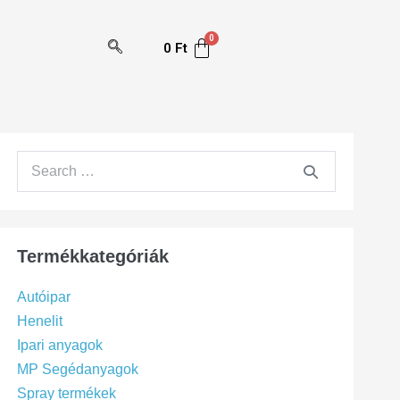
0
Ft
Termékkategóriák
Autóipar
Henelit
Ipari anyagok
MP Segédanyagok
Spray termékek