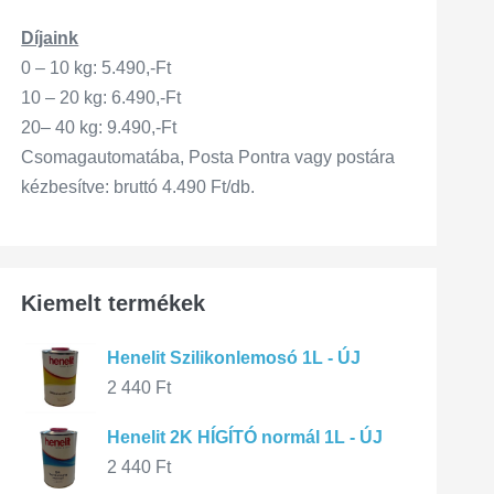
Díjaink
0 – 10 kg: 5.490,-Ft
10 – 20 kg: 6.490,-Ft
20– 40 kg: 9.490,-Ft
Csomagautomatába, Posta Pontra vagy postára
kézbesítve: bruttó 4.490 Ft/db.
Kiemelt termékek
Henelit Szilikonlemosó 1L - ÚJ
2 440
Ft
Henelit 2K HÍGÍTÓ normál 1L - ÚJ
2 440
Ft