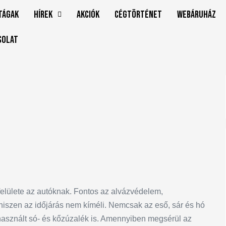
tágak
Hírek
Akciók
Cégtörténet
Webáruház
solat
felülete az autóknak. Fontos az alvázvédelem,
 hiszen az időjárás nem kíméli. Nemcsak az eső, sár és hó
használt só- és kőzúzalék is. Amennyiben megsérül az