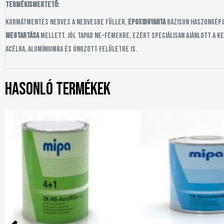
Termékismertető:
Kormátmentes nedves a nedvesbe füller,
epoxidgyanta
bázison haszongépjá
megtartása
mellett. Jól tapad NE-fémekre, ezért speciálisan ajánlott a k
acélra, alumíniumra és ónozott felületre is.
Hasonló termékek