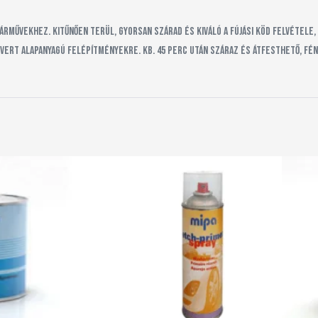
rművekhez. Kitűnően terül, gyorsan szárad és kiváló a fújási köd felvéte
evert alapanyagú felépítményekre. Kb. 45 perc után száraz és átfesthető, f