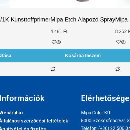
1K Kunsttoffprimer
Mipa Etch Alapozó Spray
Mipa 
4 481
Ft
8 252
F
ztása
Kosárba teszem
Információk
Elérhetősége
Webáruház
Mipa Color Kft:
8000 Székesfehérvár, Sz
Általános szerződési feltételek
Telefon: (+36) 22 500 3
Áruátvétel és fizetés