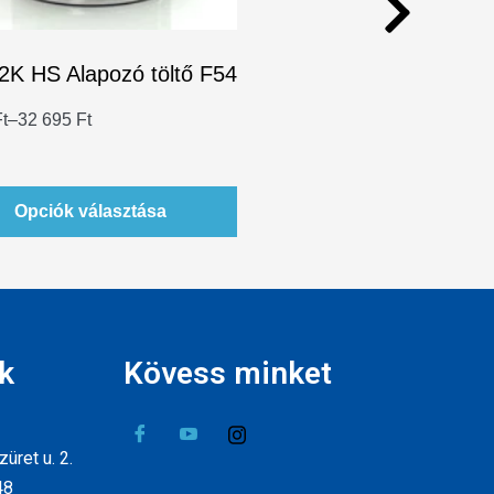
2K HS Alapozó töltő F54
t
–
32 695
Ft
Opciók választása
k
Kövess minket
üret u. 2.
48