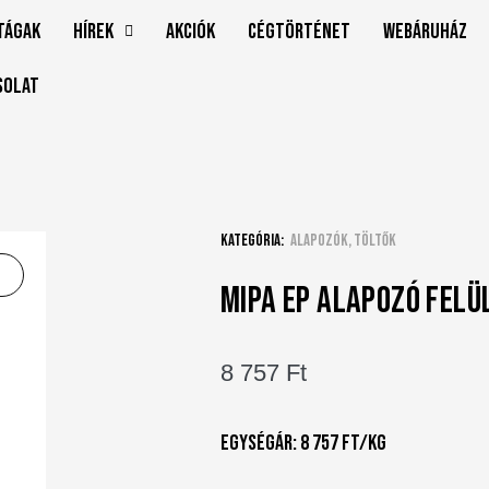
tágak
Hírek
Akciók
Cégtörténet
Webáruház
solat
Kategória:
Alapozók, töltők
MIPA EP ALAPOZÓ FEL
8 757
Ft
Egységár: 8 757 Ft/kg