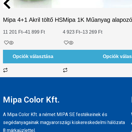
Mipa 4+1 Akril töltő HS
Mipa 1K Műanyag alapozó/
11 201
Ft
–
41 899
Ft
4 923
Ft
–
13 269
Ft
Opciók választása
Opciók válas
Mipa Color Kft.
A Mipa Color Kft. a német MIPA SE festékeinek és
segédanyagainak magyarországi kiskereskedelmi hálózata
8 márkaüzlettel.