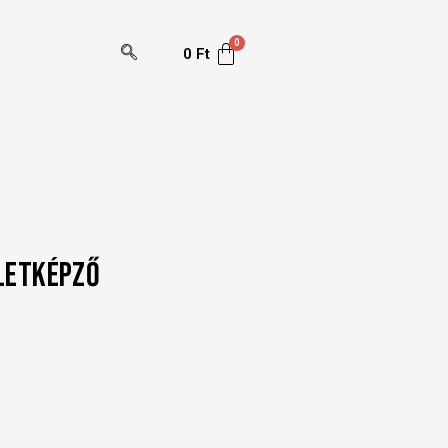
0
Ft
ÜLETKÉPZŐ